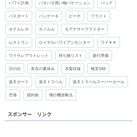
ハワイ計画
バタバタ買い物バケーション
バッグ
パスポート
パンケーキ
ビーチ
フライト
ホテルレポ
ホノルル
モアナサーフライダー
レストラン
ロイヤルハワイアンセンター
ワイキキ
ワイケレアウトレット
持ち物リスト
旅行準備
日の出
有吉の夏休み
木梨目線
格安SIM
楽天カード
楽天トラベル
楽天トラベルスーパーセール
空港
節約術
飛行機攻略法
スポンサー リンク