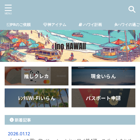
PRのご依頼
神アイテム
ハワイ計画
ハワイの過ご
推しクレカ
現金いらん
ﾚﾝﾀﾙWi-Fiいらん
パスポート申請
新着記事
2026.01.12