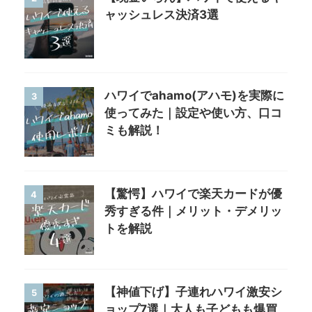
ャッシュレス決済3選
ハワイでahamo(アハモ)を実際に
3
使ってみた｜設定や使い方、口コ
ミも解説！
【驚愕】ハワイで楽天カードが優
4
秀すぎる件｜メリット・デメリッ
トを解説
【神値下げ】子連れハワイ激安シ
5
ョップ7選｜大人も子どもも爆買