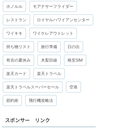
ホノルル
モアナサーフライダー
レストラン
ロイヤルハワイアンセンター
ワイキキ
ワイケレアウトレット
持ち物リスト
旅行準備
日の出
有吉の夏休み
木梨目線
格安SIM
楽天カード
楽天トラベル
楽天トラベルスーパーセール
空港
節約術
飛行機攻略法
スポンサー リンク