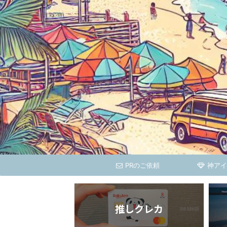
PRのご依頼
神アイ
推しクレカ