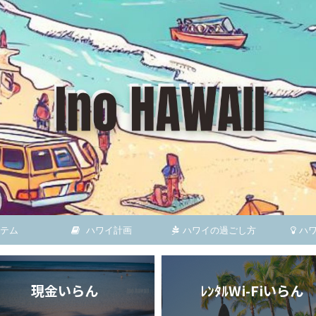
テム
ハワイ計画
ハワイの過ごし方
ハ
現金いらん
ﾚﾝﾀﾙWi-Fiいらん