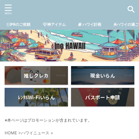
PRのご依頼
神アイテム
ハワイ計画
ハワイの過ご
推しクレカ
現金いらん
ﾚﾝﾀﾙWi-Fiいらん
パスポート申請
※本ページはプロモーションが含まれています。
HOME
>
ハワイニュース
>