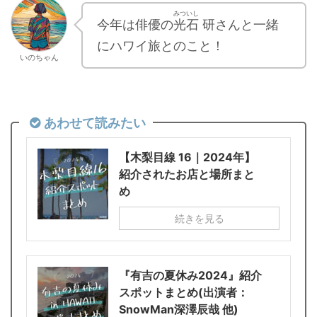
みついし
今年は俳優の
光石
研さんと一緒
にハワイ旅とのこと！
いのちゃん
あわせて読みたい
【木梨目線 16｜2024年】
紹介されたお店と場所まと
め
続きを見る
『有吉の夏休み2024』紹介
スポットまとめ(出演者：
SnowMan深澤辰哉 他)