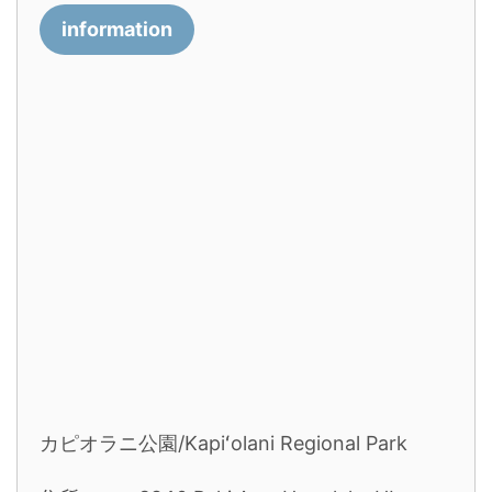
information
カピオラニ公園/Kapiʻolani Regional Park