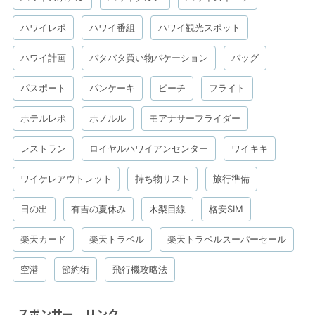
ハワイレポ
ハワイ番組
ハワイ観光スポット
ハワイ計画
バタバタ買い物バケーション
バッグ
パスポート
パンケーキ
ビーチ
フライト
ホテルレポ
ホノルル
モアナサーフライダー
レストラン
ロイヤルハワイアンセンター
ワイキキ
ワイケレアウトレット
持ち物リスト
旅行準備
日の出
有吉の夏休み
木梨目線
格安SIM
楽天カード
楽天トラベル
楽天トラベルスーパーセール
空港
節約術
飛行機攻略法
スポンサー リンク