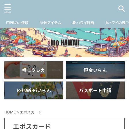
PRのご依頼
神アイテム
ハワイ計画
ハワイの過ご
推しクレカ
現金いらん
ﾚﾝﾀﾙWi-Fiいらん
パスポート申請
HOME
>
エポスカード
エポスカード