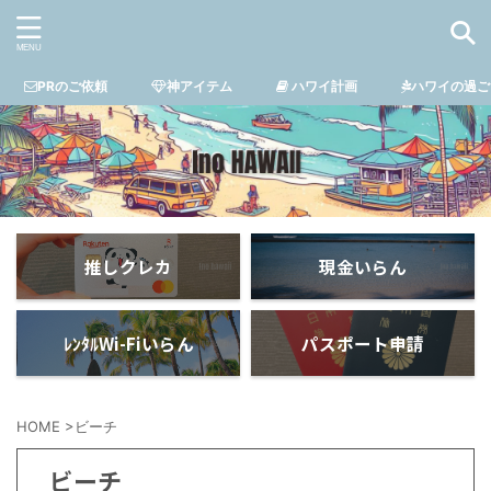
PRのご依頼
神アイテム
ハワイ計画
ハワイの過ご
推しクレカ
現金いらん
ﾚﾝﾀﾙWi-Fiいらん
パスポート申請
HOME
>
ビーチ
ビーチ