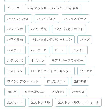
ニュース
ハイアットリージェンシーワイキキ
ハワイのホテル
ハワイグルメ
ハワイスイーツ
ハワイレポ
ハワイ番組
ハワイ観光スポット
ハワイ計画
バタバタ買い物バケーション
バッグ
パスポート
パンケーキ
ビーチ
フライト
ホテルレポ
ホノルル
モアナサーフライダー
レストラン
ロイヤルハワイアンセンター
ワイキキ
ワイケレアウトレット
持ち物リスト
旅行準備
日の出
有吉の夏休み
木梨目線
格安SIM
楽天カード
楽天トラベル
楽天トラベルスーパーセール