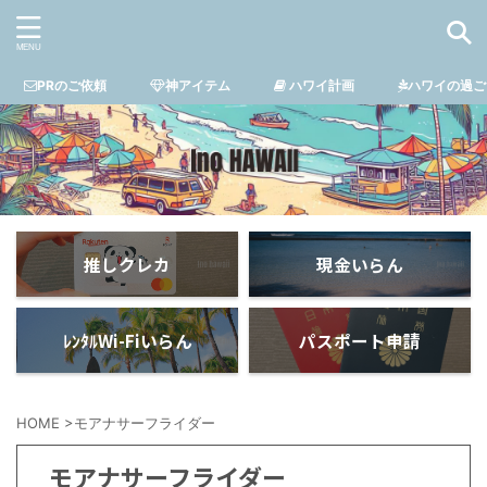
PRのご依頼
神アイテム
ハワイ計画
ハワイの過ご
推しクレカ
現金いらん
ﾚﾝﾀﾙWi-Fiいらん
パスポート申請
HOME
>
モアナサーフライダー
モアナサーフライダー